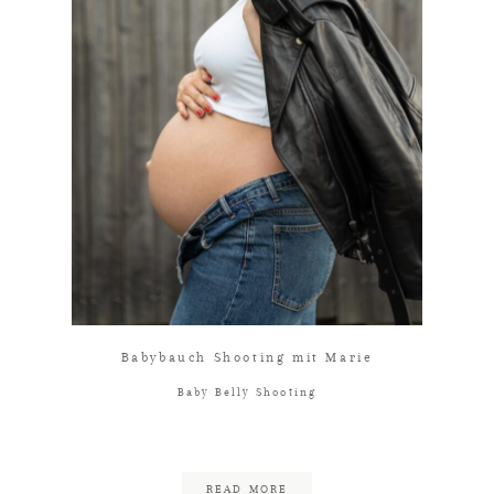
KONTAKT
IMPRESSUM
DATENSCHUTZ
Babybauch Shooting mit Marie
Baby Belly Shooting
READ MORE